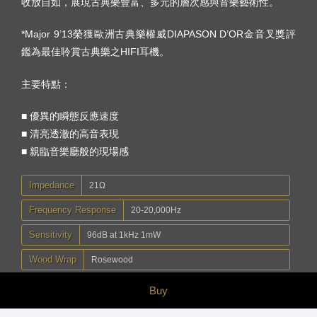
收放自如，展現古典樂豐富、多元的層次感與音樂藝術性。
*Major 9’13榮獲歐洲古典樂權威DIAPASON D’OR金音叉獎評
鑑為最佳聆賞古典樂之HIFI耳機。
主要特點：
■ 優異的瞬態反應速度
■ 清亮透澈的高音表現
■ 親臨音樂廳般的現場感
Impedance
21Ω
Frequency Response
20-20,000Hz
Sensitivity
96dB at 1kHz 1mW
Wood Wrap
Rosewood
Connector
3.5mm (golden plated)
Buy
Cable Length
1.2m